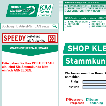
Service/Liefergebiet/Lieferzeiten
SERVICEANGEBOT - LEISTUNGEN 
LIEFERUNG WO? - ORTE IHRES LI
LIEFERZEITEN / HAPPY HOUR
INFO-Center - mehr erfahren - KON
PFAND-ÜBERSICHT
KONTAKT
HILFE/FAQ
SCHNELLER
AGB
RIESENAUS
Bitte geben Sie Ihre POSTLEITZAHL
ein, sind Sie Stammkunde bitte
einfach ANMELDEN.
Wir freuen uns über Ihren B
anmelden
E-Mail
Passwort