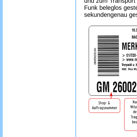
und zum Transport b
Funk beleglos gest
sekundengenau ges