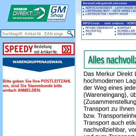
Service/Liefergebiet/Lieferzeiten
SERVICEANGEBOT - LEISTUNGEN 
LIEFERUNG WO? - ORTE IHRES LI
LIEFERZEITEN / HAPPY HOUR
INFO-Center - mehr erfahren - KON
PFAND-ÜBERSICHT
KONTAKT
HILFE/FAQ
SCHNELLER
AGB
RIESENAUS
Das Merkur Direkt 
hochmodernen Lage
Bitte geben Sie Ihre POSTLEITZAHL
ein, sind Sie Stammkunde bitte
der Weg eines jede
einfach ANMELDEN.
(Wareneingang), üb
(Zusammenstellung
Transport zu Ihnen 
bzw. Transporteinhe
Transport auch etik
nachvollziehbar, vo