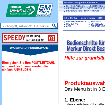
Service/Liefergebiet/Lieferzeiten
SERVICEANGEBOT - LEISTUNGEN 
LIEFERUNG WO? - ORTE IHRES LI
LIEFERZEITEN / HAPPY HOUR
INFO-Center - mehr erfahren - KON
PFAND-ÜBERSICHT
KONTAKT
HILFE/FAQ
SCHNELLER
AGB
RIESENAUS
Hilfe zur grundsä
Bitte geben Sie Ihre POSTLEITZAHL
ein, sind Sie Stammkunde bitte
einfach ANMELDEN.
Produktauswah
Das Menü ist in 3 E
1. Ebene: