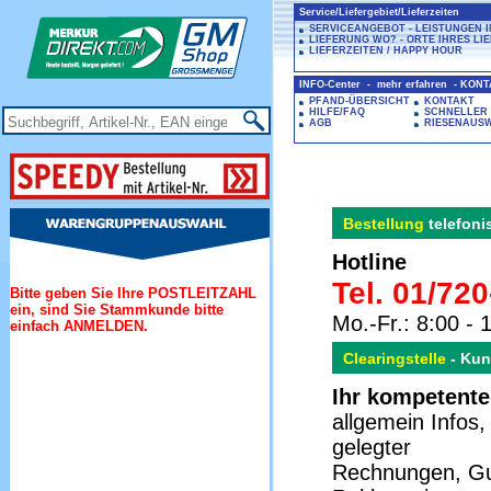
Service/Liefergebiet/Lieferzeiten
SERVICEANGEBOT - LEISTUNGEN 
LIEFERUNG WO? - ORTE IHRES LI
LIEFERZEITEN / HAPPY HOUR
INFO-Center - mehr erfahren - KON
PFAND-ÜBERSICHT
KONTAKT
HILFE/FAQ
SCHNELLER
AGB
RIESENAUS
Bestellung
telefoni
Hotline
Tel. 01/72
Bitte geben Sie Ihre POSTLEITZAHL
ein, sind Sie Stammkunde bitte
Mo.-Fr.: 8:00 - 
einfach ANMELDEN.
Clearingstelle
- Kun
Ihr kompetente
allgemein Infos,
gelegter
Rechnungen, Gut